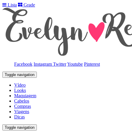
Lista
Grade
Facebook
Instagram
Twitter
Youtube
Pinterest
Toggle navigation
Vídeo
Looks
Maquiagem
Cabelos
Compras
Viagens
Dicas
Toggle navigation