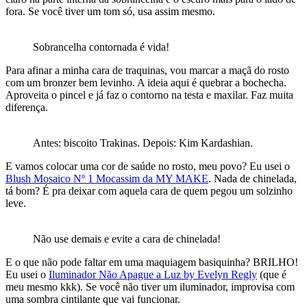
fora. Se você tiver um tom só, usa assim mesmo.
Sobrancelha contornada é vida!
Para afinar a minha cara de traquinas, vou marcar a maçã do rosto
com um bronzer bem levinho. A ideia aqui é quebrar a bochecha.
Aproveita o pincel e já faz o contorno na testa e maxilar. Faz muita
diferença.
Antes: biscoito Trakinas. Depois: Kim Kardashian.
E vamos colocar uma cor de saúde no rosto, meu povo? Eu usei o
Blush Mosaico Nº 1 Mocassim da MY MAKE
. Nada de chinelada,
tá bom? É pra deixar com aquela cara de quem pegou um solzinho
leve.
Não use demais e evite a cara de chinelada!
E o que não pode faltar em uma maquiagem basiquinha? BRILHO!
Eu usei o
Iluminador Não Apague a Luz by Evelyn Regly
(que é
meu mesmo kkk). Se você não tiver um iluminador, improvisa com
uma sombra cintilante que vai funcionar.