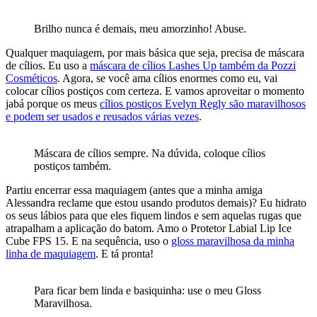
Brilho nunca é demais, meu amorzinho! Abuse.
Qualquer maquiagem, por mais básica que seja, precisa de máscara
de cílios. Eu uso a
máscara de cílios Lashes Up também da Pozzi
Cosméticos
. Agora, se você ama cílios enormes como eu, vai
colocar cílios postiços com certeza. E vamos aproveitar o momento
jabá porque os meus
cílios postiços Evelyn Regly são maravilhosos
e podem ser usados e reusados várias vezes
.
Máscara de cílios sempre. Na dúvida, coloque cílios
postiços também.
Partiu encerrar essa maquiagem (antes que a minha amiga
Alessandra reclame que estou usando produtos demais)? Eu hidrato
os seus lábios para que eles fiquem lindos e sem aquelas rugas que
atrapalham a aplicação do batom. Amo o Protetor Labial Lip Ice
Cube FPS 15. E na sequência, uso o
gloss maravilhosa da minha
linha de maquiagem
. E tá pronta!
Para ficar bem linda e basiquinha: use o meu Gloss
Maravilhosa.