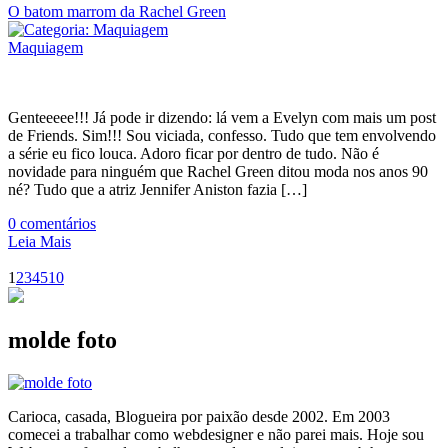
O batom marrom da Rachel Green
Maquiagem
Genteeeee!!! Já pode ir dizendo: lá vem a Evelyn com mais um post
de Friends. Sim!!! Sou viciada, confesso. Tudo que tem envolvendo
a série eu fico louca. Adoro ficar por dentro de tudo. Não é
novidade para ninguém que Rachel Green ditou moda nos anos 90
né? Tudo que a atriz Jennifer Aniston fazia […]
0
comentários
Leia Mais
1
2
3
4
5
10
molde foto
Carioca, casada, Blogueira por paixão desde 2002. Em 2003
comecei a trabalhar como webdesigner e não parei mais. Hoje sou