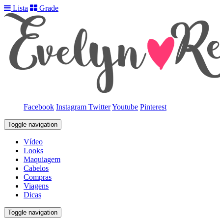
Lista
Grade
Facebook
Instagram
Twitter
Youtube
Pinterest
Toggle navigation
Vídeo
Looks
Maquiagem
Cabelos
Compras
Viagens
Dicas
Toggle navigation