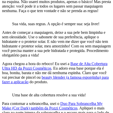
na esquina. Não usarei muitos produtos, apenas o básico! Mas presta
atenção: você pode ir a todos os lugares sem passar maquiagem
nenhuma. Faça o que tem vontade e não se prenda as regras!
Sua vida, suas regras. A opção é sempre sua: seja livre!
Antes de começar a maquiagem, deixe a sua pele bem limpinha e
sem oleosidade. Use o sabonete de sua preferência, aplique o
hidratante e o protetor solar. E não vem me dizer que você não tem
hidratante e protetor solar, meu amorzinho! Com ou sem maquiagem
você precisa manter a sua pele hidratada e protegida. Procedimento
obrigatório para a vida!
Agora chegou a hora do reboco! Eu usei a
Base de Alta Cobertura
Ultra HD da Pozzi Cosméticos
. Eu adoro essa base porque ela é
boa, bonita, barata e não me dá nenhuma espinha. Claro que você
vai precisar de pincel ou
beauty blender (a famosa esponjinha) para
fazer a aplicação
do produto.
Uma base de alta cobertura resolve a sua vida!
Para contornar a sobrancelha, usei o
Duo Para Sobrancelha My
Make (Cor Dark) também da Pozzi Cosméticos
. Apliquei o mais
claro na parte interna da sobrancelha e o escuro mais para o lado de