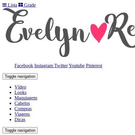
Lista
Grade
Facebook
Instagram
Twitter
Youtube
Pinterest
Toggle navigation
Vídeo
Looks
Maquiagem
Cabelos
Compras
Viagens
Dicas
Toggle navigation