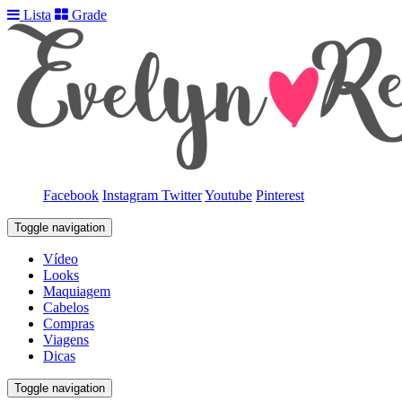
Lista
Grade
Facebook
Instagram
Twitter
Youtube
Pinterest
Toggle navigation
Vídeo
Looks
Maquiagem
Cabelos
Compras
Viagens
Dicas
Toggle navigation