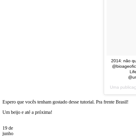
2014: não q
@bioageofic
Lif
@ur
Uma publicaç
Espero que vocês tenham gostado desse tutorial. Pra frente Brasil!
Um beijo e até a próxima!
19 de
junho