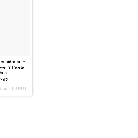
m hidratante
ver ? Paleta
lhos
egly
8 às 2:03 PDT