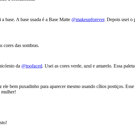
uei a base. A base usada é a Base Matte
@makeupforever
. Depois usei o
as cores das sombras.
unicórnio da
@toofaced
. Usei as cores verde, azul e amarelo. Essa paleta
 ele bem puxadinho para aparecer mesmo usando cílios postiços. Esse 
o mulher!
sto!