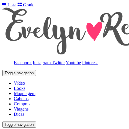
Lista
Grade
Facebook
Instagram
Twitter
Youtube
Pinterest
Toggle navigation
Vídeo
Looks
Maquiagem
Cabelos
Compras
Viagens
Dicas
Toggle navigation