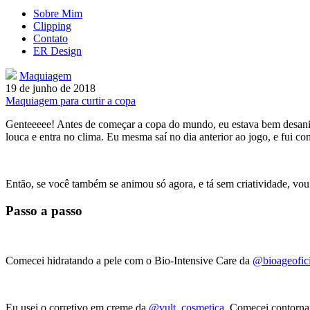
Sobre Mim
Clipping
Contato
ER Design
Maquiagem
19 de junho de 2018
Maquiagem para curtir a copa
Genteeeee! Antes de começar a copa do mundo, eu estava bem desanima
louca e entra no clima. Eu mesma saí no dia anterior ao jogo, e fui c
Então, se você também se animou só agora, e tá sem criatividade, vo
Passo a passo
Comecei hidratando a pele com o Bio-Intensive Care da
@bioageofici
Eu usei o corretivo em creme da
@vult_cosmetica
. Comecei contorna