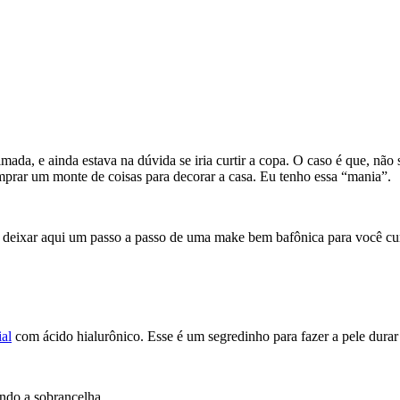
da, e ainda estava na dúvida se iria curtir a copa. O caso é que, não 
omprar um monte de coisas para decorar a casa. Eu tenho essa “mania”.
u deixar aqui um passo a passo de uma make bem bafônica para você curt
al
com ácido hialurônico. Esse é um segredinho para fazer a pele durar
ndo a sobrancelha.