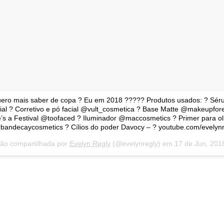
uero mais saber de copa ? Eu em 2018 ????? Produtos usados: ? Séru
ial ? Corretivo e pó facial @vult_cosmetica ? Base Matte @makeupfore
e’s a Festival @toofaced ? Iluminador @maccosmetics ? Primer para o
bandecaycosmetics ? Cílios do poder Davocy – ? youtube.com/evelynr
ão compartilhada por
Evelyn Regly
(@evelynregly) em
17 de Jun, 201