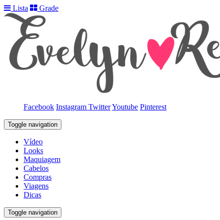
Lista
Grade
Facebook
Instagram
Twitter
Youtube
Pinterest
Toggle navigation
Vídeo
Looks
Maquiagem
Cabelos
Compras
Viagens
Dicas
Toggle navigation